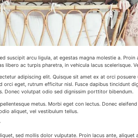
d suscipit arcu ligula, at egestas magna molestie a. Proin 
s libero ac turpis pharetra, in vehicula lacus scelerisque. 
ctetur adipiscing elit. Quisque sit amet ex at orci posuere
 orci eget, rutrum efficitur nisl. Fusce dapibus tincidunt d
cus. Donec volutpat odio sed dignissim porttitor bibendum.
t pellentesque metus. Morbi eget con lectus. Donec eleifend 
dio aliquet, vel vestibulum tellus.
y
iquet, sed mollis dolor vulputate. Proin lacus ante, aliquet a