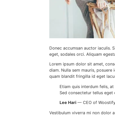
Donec accumsan auctor iaculis. Se
eget, sodales orci. Aliquam egesta
Lorem ipsum dolor sit amet, conse
diam. Nulla sem mauris, posuere id
quam blandit fringilla id eget la
Etiam quis interdum felis, a
Sed consectetur tellus eget o
Lee Hari
— CEO of Woostif
Vestibulum viverra mi non dolor al