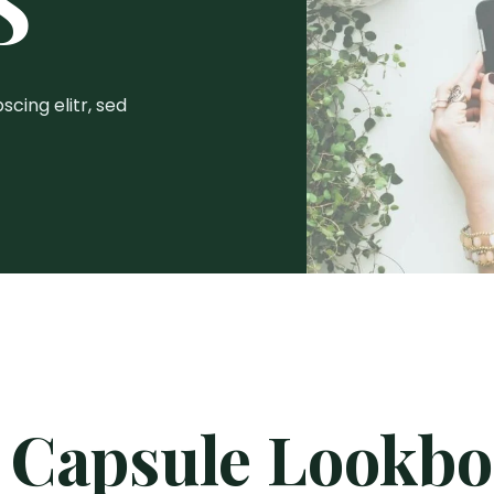
S
cing elitr, sed
 Capsule Lookb