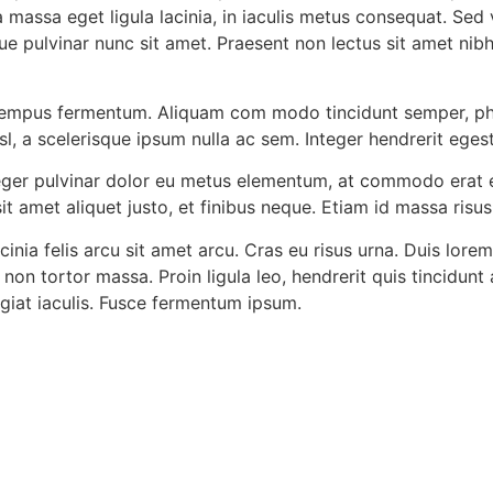
massa eget ligula lacinia, in iaculis metus consequat. Sed 
ique pulvinar nunc sit amet. Praesent non lectus sit amet nib
tempus fermentum. Aliquam com modo tincidunt semper, p
isl, a scelerisque ipsum nulla ac sem. Integer hendrerit ege
teger pulvinar dolor eu metus elementum, at commodo erat eff
t amet aliquet justo, et finibus neque. Etiam id massa risus
inia felis arcu sit amet arcu. Cras eu risus urna. Duis lorem
 non tortor massa. Proin ligula leo, hendrerit quis tincidunt
ugiat iaculis. Fusce fermentum ipsum.