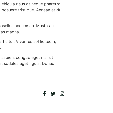
vehicula risus at neque pharetra,
h posuere tristique. Aenean et dui
hasellus accumsan. Musto ac
stas magna.
icitur. Vivamus sol licitudin,
.
 sapien, congue eget nisl sit
 a, sodales eget ligula. Donec